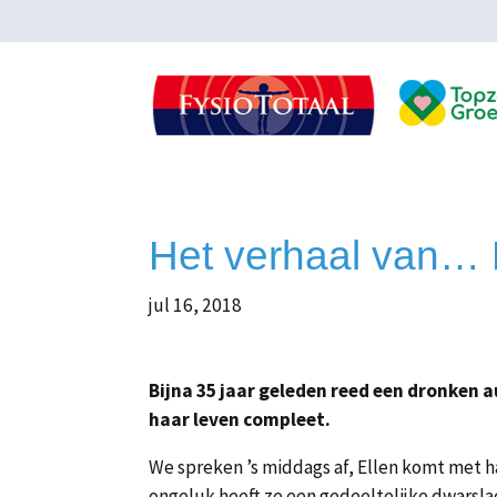
Het verhaal van… 
jul 16, 2018
Bijna 35 jaar geleden reed een dronken a
haar leven compleet.
We spreken ’s middags af, Ellen komt met ha
ongeluk heeft ze een gedeeltelijke dwarslae