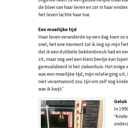
de bloei van haar leven en zat in haar eind
het leven lachte haar toe.
Een moeilijke tijd
Haar leven veranderde op een dag toen ze o
snel, het ene moment zat ik nog op mijn fie
dat ik een dubbele bekkenbreuk had en een pa
zit, maar nog wel een klein beetje kan lop
gerevalideerd in het ziekenhuis. Het enige 
was een moeilijke tijd, mijn relatie ging ui
niet verantwoord zou zijn om zelf nog kindere
was ik kwijt.’
Geluk 
In 199
‘Kinde
onderz