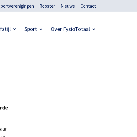
Sportverenigingen
Rooster
Nieuws
Contact
fstijl
Sport
Over FysioTotaal
erde
haar
 in