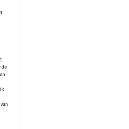
en
g.
unde
een
Ik
 van