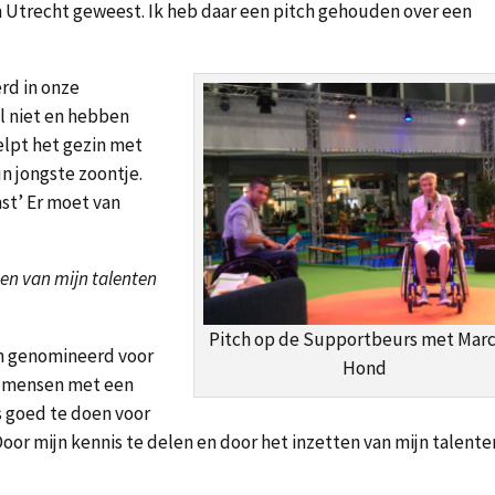
in Utrecht geweest. Ik heb daar een pitch gehouden over een
rd in onze
l niet en hebben
lpt het gezin met
n jongste zoontje.
st’ Er moet van
ten van mijn talenten
Pitch op de Supportbeurs met Marc
tch genomineerd voor
Hond
r mensen met een
s goed te doen voor
Door mijn kennis te delen en door het inzetten van mijn talente