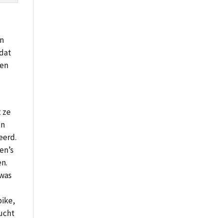
jn
 dat
ten
t ze
en
eerd.
en’s
en.
 was
bike,
lucht