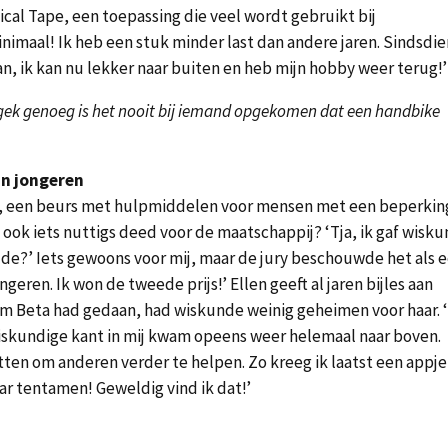
cal Tape, een toepassing die veel wordt gebruikt bij
inimaal! Ik heb een stuk minder last dan andere jaren. Sindsdi
an, ik kan nu lekker naar buiten en heb mijn hobby weer terug!’
 gek genoeg is het nooit bij iemand opgekomen dat een handbike
an jongeren
s, een beurs met hulpmiddelen voor mensen met een beperkin
 ook iets nuttigs deed voor de maatschappij? ‘Tja, ik gaf wisk
lde?’ Iets gewoons voor mij, maar de jury beschouwde het als 
geren. Ik won de tweede prijs!’ Ellen geeft al jaren bijles aan
um Beta had gedaan, had wiskunde weinig geheimen voor haar. ‘
 wiskundige kant in mij kwam opeens weer helemaal naar boven.
tten om anderen verder te helpen. Zo kreeg ik laatst een appje
ar tentamen! Geweldig vind ik dat!’