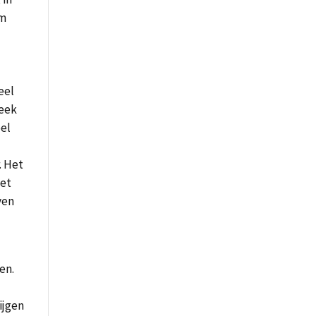
om
eel
leek
oel
. Het
het
ven
en.
ijgen