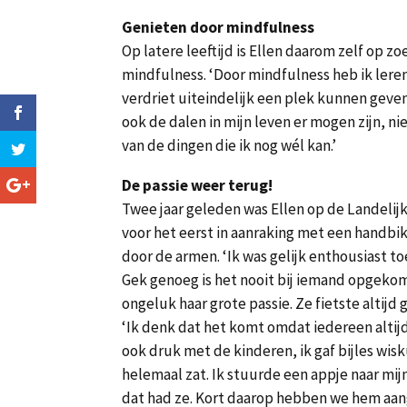
Genieten door mindfulness
Op latere leeftijd is Ellen daarom zelf op 
mindfulness. ‘Door mindfulness heb ik lere
verdriet uiteindelijk een plek kunnen geven
ook de dalen in mijn leven er mogen zijn, ni
van de dingen die ik nog wél kan.’
De passie weer terug!
Twee jaar geleden was Ellen op de Landelij
voor het eerst in aanraking met een handb
door de armen. ‘Ik was gelijk enthousiast 
Gek genoeg is het nooit bij iemand opgekomen
ongeluk haar grote passie. Ze fietste altij
‘Ik denk dat het komt omdat iedereen altijd
ook druk met de kinderen, ik gaf bijles wisk
helemaal zat. Ik stuurde een appje naar mij
dat had ze. Kort daarop hebben we hem aange