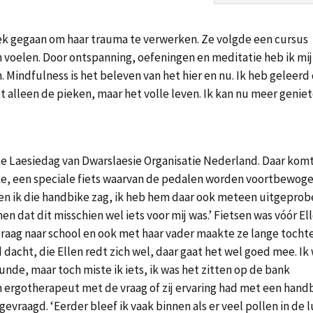
zoek gegaan om haar trauma te verwerken. Ze volgde een cursus
n voelen. Door ontspanning, oefeningen en meditatie heb ik mi
. Mindfulness is het beleven van het hier en nu. Ik heb geleerd
et alleen de pieken, maar het volle leven. Ik kan nu meer genie
ke Laesiedag van Dwarslaesie Organisatie Nederland. Daar kom
ike, een speciale fiets waarvan de pedalen worden voortbewog
toen ik die handbike zag, ik heb hem daar ook meteen uitgeprob
 dat dit misschien wel iets voor mij was.’ Fietsen was vóór Ell
d graag naar school en ook met haar vader maakte ze lange tocht
 dacht, die Ellen redt zich wel, daar gaat het wel goed mee. Ik
unde, maar toch miste ik iets, ik was het zitten op de bank
n ergotherapeut met de vraag of zij ervaring had met een hand
vraagd. ‘Eerder bleef ik vaak binnen als er veel pollen in de 