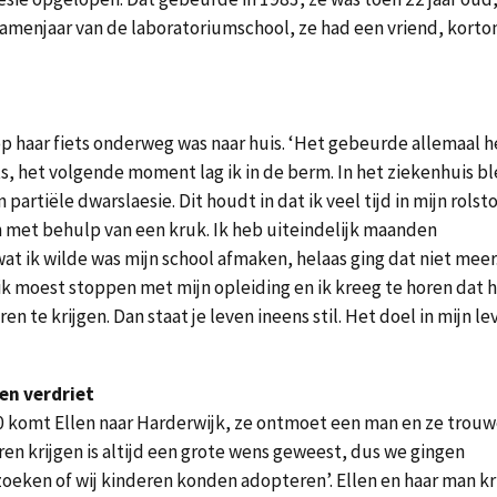
examenjaar van de laboratoriumschool, ze had een vriend, kort
p haar fiets onderweg was naar huis. ‘Het gebeurde allemaal h
ts, het volgende moment lag ik in de berm. In het ziekenhuis b
rtiële dwarslaesie. Dit houdt in dat ik veel tijd in mijn rolst
en met behulp van een kruk. Ik heb uiteindelijk maanden
wat ik wilde was mijn school afmaken, helaas ging dat niet meer
t, ik moest stoppen met mijn opleiding en ik kreeg te horen dat 
n te krijgen. Dan staat je leven ineens stil. Het doel in mijn le
en verdriet
0 komt Ellen naar Harderwijk, ze ontmoet een man en ze trouw
ren krijgen is altijd een grote wens geweest, dus we gingen
oeken of wij kinderen konden adopteren’. Ellen en haar man kr