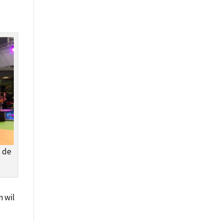
 de
n wil