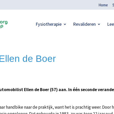
Home
Fysiotherapie
Revalideren
Lee
Ellen de Boer
utomobilist Ellen de Boer (57) aan. In één seconde verand
ar handbike naar de praktijk, want het is prachtig weer. Door 
sie opgelopen. Dat gebeurde in 1983, ze was toen 22 jaar oud,