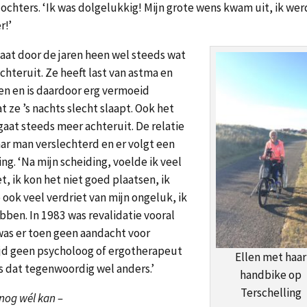
ochters. ‘Ik was dolgelukkig! Mijn grote wens kwam uit, ik wer
r!’
gaat door de jaren heen wel steeds wat
chteruit. Ze heeft last van astma en
n en is daardoor erg vermoeid
t ze ’s nachts slecht slaapt. Ook het
gaat steeds meer achteruit. De relatie
ar man verslechterd en er volgt een
ing. ‘Na mijn scheiding, voelde ik veel
t, ik kon het niet goed plaatsen, ik
 ook veel verdriet van mijn ongeluk, ik
bben. In 1983 was revalidatie vooral
 was er toen geen aandacht voor
ijd geen psycholoog of ergotherapeut
Ellen met haar
is dat tegenwoordig wel anders.’
handbike op
Terschelling
 nog wél kan –