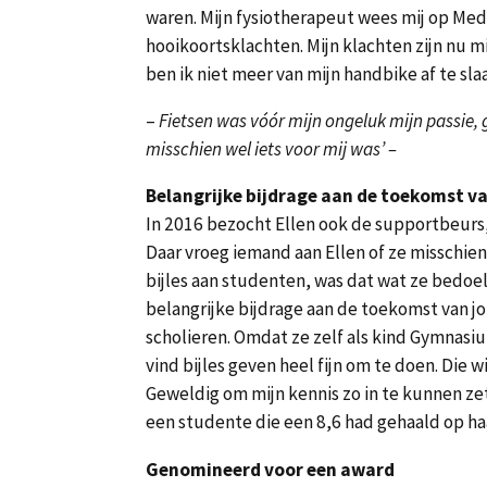
waren. Mijn fysiotherapeut wees mij op Medi
hooikoortsklachten. Mijn klachten zijn nu m
ben ik niet meer van mijn handbike af te sla
–
Fietsen was vóór mijn ongeluk mijn passie,
misschien wel iets voor mij was’ –
Belangrijke bijdrage aan de toekomst v
In 2016 bezocht Ellen ook de supportbeur
Daar vroeg iemand aan Ellen of ze misschien
bijles aan studenten, was dat wat ze bedoe
belangrijke bijdrage aan de toekomst van jon
scholieren. Omdat ze zelf als kind Gymnasi
vind bijles geven heel fijn om te doen. Die
Geweldig om mijn kennis zo in te kunnen ze
een studente die een 8,6 had gehaald op ha
Genomineerd voor een award