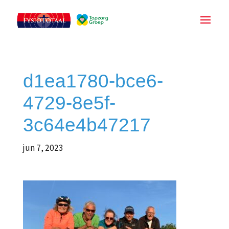
d1ea1780-bce6-
4729-8e5f-
3c64e4b47217
jun 7, 2023