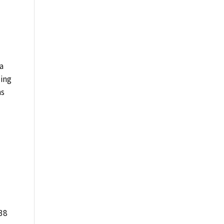
ia
ding
ns
 38