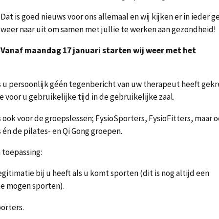
Dat is goed nieuws voor ons allemaal en wij kijken er in ieder g
weer naar uit om samen met jullie te werken aan gezondheid!
Vanaf maandag 17 januari starten wij weer met het
ts u persoonlijk géén tegenbericht van uw therapeut heeft gek
voor u gebruikelijke tijd in de gebruikelijke zaal.
us ook voor de groepslessen; FysioSporters, FysioFitters, maar 
 én de pilates- en Qi Gong groepen.
n toepassing:
itimatie bij u heeft als u komt sporten (dit is nog altijd een
te mogen sporten).
orters.