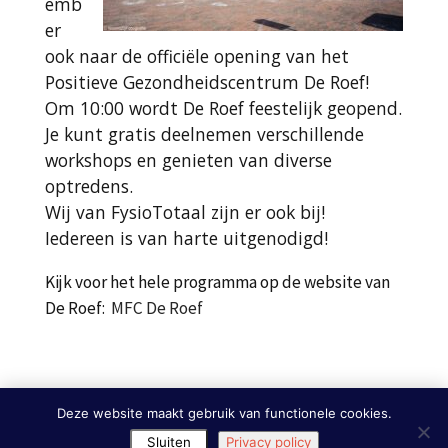
emb
er
ook naar de officiële opening van het
Positieve Gezondheidscentrum De Roef!
Om 10:00 wordt De Roef feestelijk geopend.
Je kunt gratis deelnemen verschillende
workshops en genieten van diverse
optredens.
Wij van FysioTotaal zijn er ook bij!
Iedereen is van harte uitgenodigd!
Kijk voor het hele programma op de website van
De Roef:
MFC De Roef
Deze website maakt gebruik van functionele cookies.
Sluiten
Privacy policy