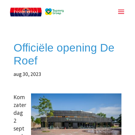
Officiële opening De
Roef
aug 30, 2023
Kom
zater
dag
2
sept