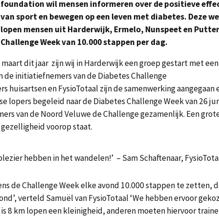
foundation wil mensen informeren over de positieve effe
van sport en bewegen op een leven met diabetes. Deze w
lopen mensen uit Harderwijk, Ermelo, Nunspeet en Putte
Challenge Week van 10.000 stappen per dag.
n maart dit jaar zijn wij in Harderwijk een groep gestart met een
n de initiatiefnemers van de Diabetes Challenge
ers huisartsen en FysioTotaal zijn de samenwerking aangegaan 
e lopers begeleid naar de Diabetes Challenge Week van 26 jun
emers van de Noord Veluwe de Challenge gezamenlijk. Een grot
 gezelligheid voorop staat.
plezier hebben in het wandelen!’ – Sam Schaftenaar, FysioTota
ns de Challenge Week elke avond 10.000 stappen te zetten, d
avond’, verteld Samuël van FysioTotaal ‘We hebben ervoor geko
is 8 km lopen een kleinigheid, anderen moeten hiervoor traine