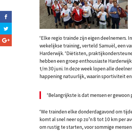
‘Elke regio trainde zijn eigen deelnemers. I
wekelijkse training, verteld Samuël, een va
Harderwijk. ‘Diëtisten, praktijkondersteun
hebben een groep enthousiaste Harderwijks
t/m 30 juni. In deze week lopen alle deeln
happening natuurlijk, waarin sportiviteit en
‘Belangrijkste is dat mensen er gewoon 
‘We trainden elke donderdagavond om tijde
komt al snel neer op zo’n 8 tot 10 km per 
om rustig te starten, voor sommige mensen 