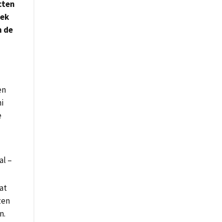
cten
eek
n de
en
i
e
al –
at
zen
n.