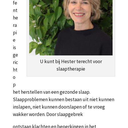
fe
nt
he
ra
pi
e
is
ge
U kunt bij Hester terecht voor
ric
slaaptherapie
ht
o
p
het herstellen van een gezonde slaap.
Slaapproblemen kunnen bestaan uit niet kunnen
inslapen, niet kunnen doorslapen of te vroeg
wakker worden. Door slaapgebrek
ontstaan klachten en beperkingen in het