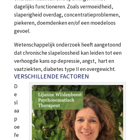
dagelijks functioneren. Zoals vermoeidheid,
slaperigheid overdag, concentratieproblemen,
piekeren, doemdenken en/of een moedeloos
gevoel.
Wetenschappelijk onderzoek heeft aangetoond
dat chronische slapeloosheid kan leiden tot een
verhoogde kans op depressie, angst, hart en
vaatziekten, diabetes type II en overgewicht.
VERSCHILLENDE FACTOREN
D
e
sl
aa
p
oe
fe