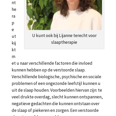
nt
he
ra
p
e
U kunt ook bij Lijanne terecht voor
ut
slaaptherapie
kij
kt
m
et u naar verschillende factoren die invloed
kunnen hebben op de verstoorde slaap.
Verschillende biologische, psychische en sociale
problemen of een ongezonde leefstijl kunnen u
uit de slaap houden. Voorbeelden hiervan zijn: te
veel drukte overdag, slecht kunnen ontspannen,
negatieve gedachten die kunnen ontstaan over
de slaap of piekeren en zorgen. Een verstoorde